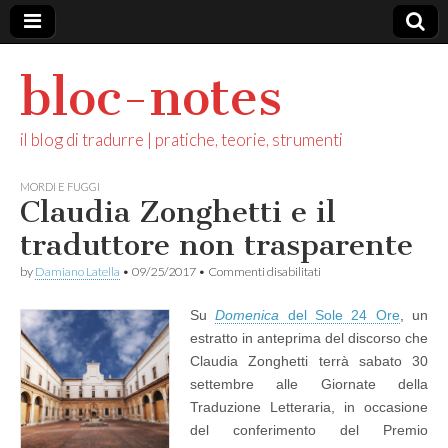
bloc-notes
il blog di tradurre | pratiche, teorie, strumenti
MORDI E FUGGI
Claudia Zonghetti e il
traduttore non trasparente
su
by
Damiano Latella
•
09/25/2017
•
Commenti disabilitati
Claudia
Zonghetti
Su
Domenica
del Sole 24 Ore
, un
e
il
estratto in anteprima del discorso che
traduttore
Claudia Zonghetti terrà sabato 30
non
trasparente
settembre alle Giornate della
Traduzione Letteraria, in occasione
del conferimento del Premio