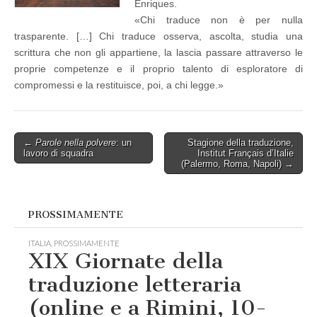
Enriques.
«Chi traduce non è per nulla
trasparente. […] Chi traduce osserva, ascolta, studia una
scrittura che non gli appartiene, la lascia passare attraverso le
proprie competenze e il proprio talento di esploratore di
compromessi e la restituisce, poi, a chi legge.»
Post
←
Parole nella polvere
: un
Stagione della traduzione,
lavoro di squadra
Institut Français d’Italie
navigation
(Palermo, Roma, Napoli) →
PROSSIMAMENTE
ITALIA
,
PROSSIMAMENTE
XIX Giornate della
traduzione letteraria
(online e a Rimini, 10-