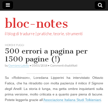
bloc-notes
il blog di tradurre | pratiche, teorie, strumenti
MORDI E FUGGI
500 errori a pagina per
1500 pagine (!)
su
by
Damiano Latella
•
05/01/2018
•
Commenti disabilitati
500
errori
a
Su «Robinson», Loredana Lipperini ha intervistato Ottavio
pagina
Fatica, che ha ritradotto con molta pazienza il mitico
Il Signore
per
1500
degli Anelli
. La storia è lunga, ma getta ombre inquietanti sulla
pagine
prima versione, molto criticata e a quanto pare piena di lacune.
(!)
Potete leggerla grazie all’
Associazione Italiana Studi Tolkieniani
.