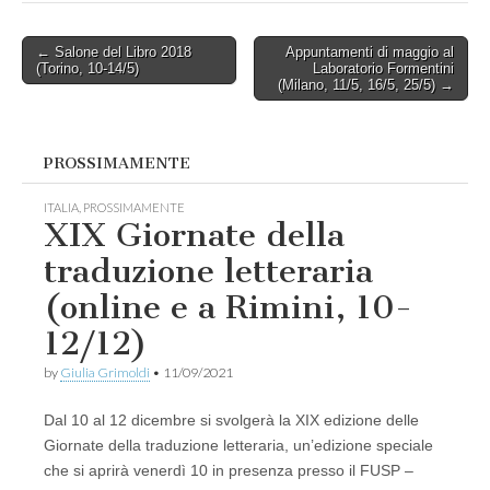
Post
← Salone del Libro 2018
Appuntamenti di maggio al
(Torino, 10-14/5)
Laboratorio Formentini
navigation
(Milano, 11/5, 16/5, 25/5) →
PROSSIMAMENTE
ITALIA
,
PROSSIMAMENTE
XIX Giornate della
traduzione letteraria
(online e a Rimini, 10-
12/12)
by
Giulia Grimoldi
•
11/09/2021
Dal 10 al 12 dicembre si svolgerà la XIX edizione delle
Giornate della traduzione letteraria, un’edizione speciale
che si aprirà venerdì 10 in presenza presso il FUSP –