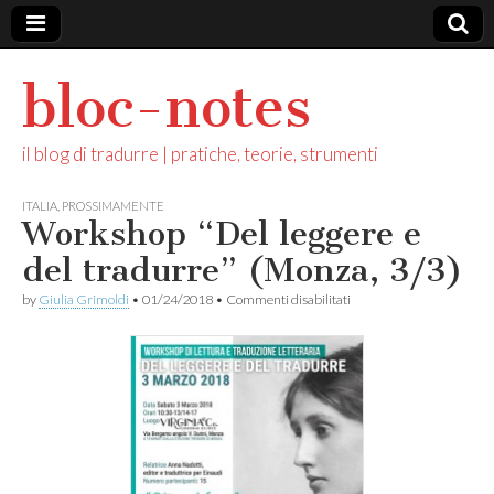
bloc-notes
il blog di tradurre | pratiche, teorie, strumenti
ITALIA
,
PROSSIMAMENTE
Workshop “Del leggere e
del tradurre” (Monza, 3/3)
su
by
Giulia Grimoldi
•
01/24/2018
•
Commenti disabilitati
Workshop
“Del
leggere
e
del
tradurre”
(Monza,
3/3)