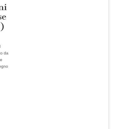
ni
se
1)
N
to da
re
Regno