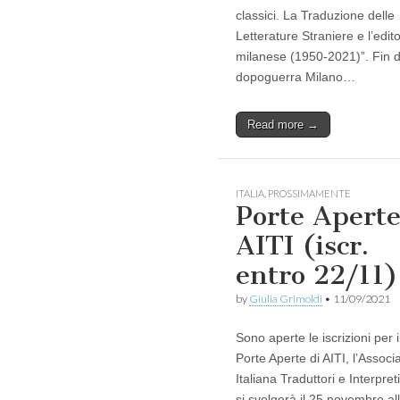
classici. La Traduzione delle
Letterature Straniere e l’edito
milanese (1950-2021)”. Fin d
dopoguerra Milano…
Read more →
ITALIA
,
PROSSIMAMENTE
Porte Apert
AITI (iscr.
entro 22/11)
by
Giulia Grimoldi
•
11/09/2021
Sono aperte le iscrizioni per i
Porte Aperte di AITI, l’Associ
Italiana Traduttori e Interpret
si svolgerà il 25 novembre al