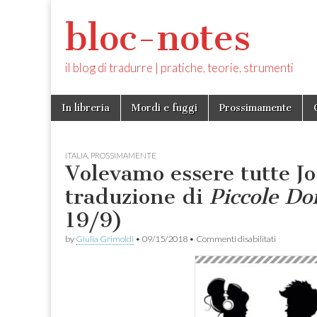
bloc-notes
il blog di tradurre | pratiche, teorie, strumenti
Skip
Main
In libreria
Mordi e fuggi
Prossimamente
to
menu
content
ITALIA
,
PROSSIMAMENTE
Volevamo essere tutte J
traduzione di
Piccole D
19/9)
su
by
Giulia Grimoldi
•
09/15/2018
•
Commenti disabilitati
Volevamo
essere
tutte
Jo.
Nuova
traduzione