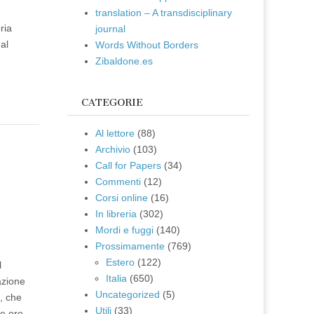
translation – A transdisciplinary
ria
journal
al
Words Without Borders
Zibaldone.es
CATEGORIE
Al lettore
(88)
Archivio
(103)
e
Call for Papers
(34)
Commenti
(12)
Corsi online
(16)
In libreria
(302)
Mordi e fuggi
(140)
Prossimamente
(769)
Estero
(122)
l
Italia
(650)
azione
Uncategorized
(5)
i, che
Utili
(33)
le ore