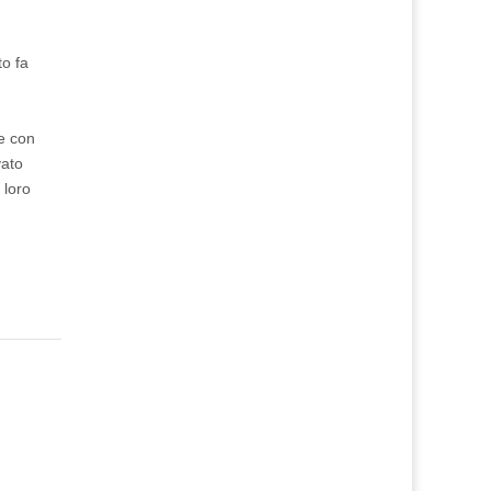
to fa
me con
vato
 loro