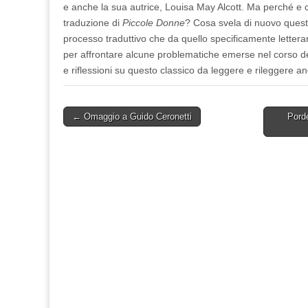
e anche la sua autrice, Louisa May Alcott. Ma perché e 
traduzione di
Piccole Donne
? Cosa svela di nuovo questo 
processo traduttivo che da quello specificamente letterar
per affrontare alcune problematiche emerse nel corso de
e riflessioni su questo classico da leggere e rileggere a
Post
← Omaggio a Guido Ceronetti
Pord
navigation