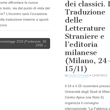
dei classici. 
come affrontare la nuova
testo, sia dal punto di vista del
Traduzione
io? L’incontro sarà l’occasione
delle
lla traduzione insieme a spunti
ncora.
Letterature
Straniere e
enonelegge 2018 (Pordenone, 19-
l’editoria
23/9) →
milanese
(Milano, 24
15/11)
by
Giulia Grimoldi
•
11/09/2021
Il 24 e il 25 novembre presso 
Università degli Studi di Milan
Centro Apice (via Noto 6)
organizza il convegno
internazionale “La Fabbrica 