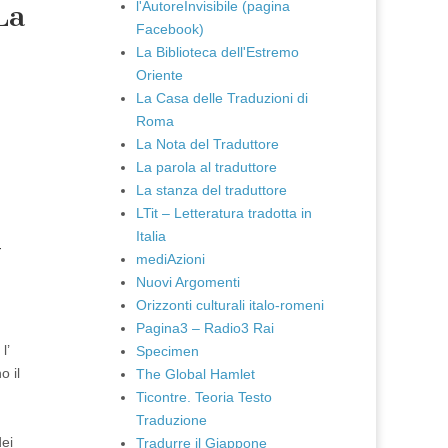
l'AutoreInvisibile (pagina
La
Facebook)
La Biblioteca dell'Estremo
Oriente
La Casa delle Traduzioni di
Roma
La Nota del Traduttore
La parola al traduttore
La stanza del traduttore
LTit – Letteratura tradotta in
Italia
-
mediAzioni
Nuovi Argomenti
Orizzonti culturali italo-romeni
Pagina3 – Radio3 Rai
l’
Specimen
o il
The Global Hamlet
Ticontre. Teoria Testo
Traduzione
dei
Tradurre il Giappone