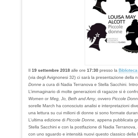
di
P
i
c
c
o
l
e
D
o
n
n
e
(Roma,
19/9)
Il
19 settembre 2018
alle
ore
17:30
presso la
Bibliotec
(via degli Avignonesi 32) ci sarà la presentazione della 
Donne
a cura di Nadia Terranova e Stella Sacchini. Intro
L’immaginario di molte generazioni di ragazze si è confro
Women
or
Meg, Jo, Beth and Amy
, ovvero
Piccole Donn
sorelle March ha conosciuto analisi e interpretazioni di
una lettura su cui milioni di donne si sono formate durant
L’ultima edizione di
Piccole Donne
, appena pubblicata gr
Stella Sacchini e con la postfazione di Nadia Terranova, c
con uno sguardo e intensità nuovi questo classico della