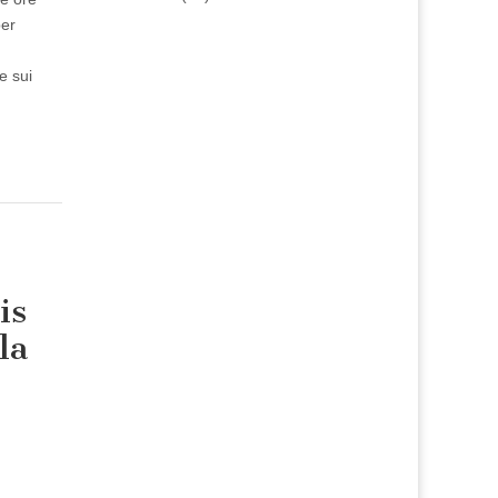
per
e sui
is
la