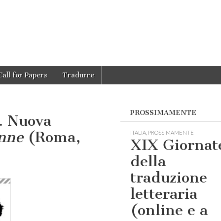
Call for Papers
Tradurre
PROSSIMAMENTE
o. Nuova
onne
(Roma,
ITALIA
,
PROSSIMAMENTE
XIX Giornat
della
traduzione
letteraria
(online e a