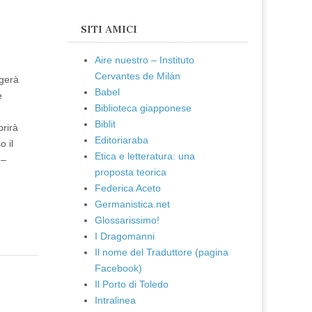
SITI AMICI
Aire nuestro – Instituto
Cervantes de Milán
lgerà
Babel
e
Biblioteca giapponese
Biblit
prirà
Editoriaraba
 il
Etica e letteratura: una
 –
proposta teorica
Federica Aceto
Germanistica.net
Glossarissimo!
I Dragomanni
Il nome del Traduttore (pagina
Facebook)
Il Porto di Toledo
Intralinea