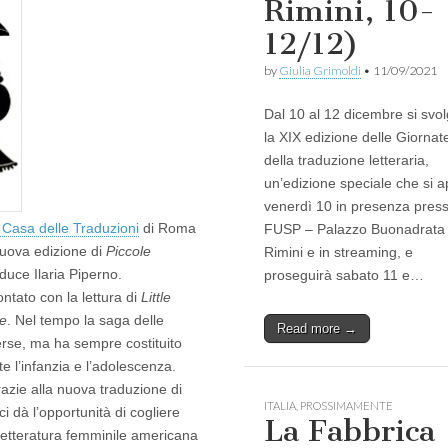
Rimini, 10-
12/12)
by
Giulia Grimoldi
•
11/09/2021
Dal 10 al 12 dicembre si svo
la XIX edizione delle Giornat
della traduzione letteraria,
un’edizione speciale che si a
venerdì 10 in presenza presso
a Casa delle Traduzioni
di Roma
FUSP – Palazzo Buonadrata
nuova edizione di
Piccole
Rimini e in streaming, e
duce Ilaria Piperno.
proseguirà sabato 11 e…
ntato con la lettura di
Little
e
. Nel tempo la saga delle
Read more →
verse, ma ha sempre costituito
e l’infanzia e l’adolescenza.
azie alla nuova traduzione di
ITALIA
,
PROSSIMAMENTE
i dà l’opportunità di cogliere
La Fabbrica
 letteratura femminile americana