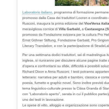
(Castasegn
Svizzera,
2-
9/4,
Laboratorio italiano
, programma di formazione permanente
iscr.
promosso dalla Casa dei traduttori Looren e coordinato
entro
Rusconi, inaugura la prima edizione del
ViceVersa itali
31/1)
meravigliosa cornice di
Villa Garbald,
a
Castasegna (S
promosso da Fondazione svizzera per la cultura Pro Helv
Ernst Göhner Stiftung, Fondazione Garbald, Pro Grigioni 
Literary Translation, e con la partecipazione di StradeLa
Per una settimana dodici traduttori, sei di madrelingua i
inglese, si riuniranno per discutere alcune pagine tratte
d’opera e confrontarsi su sfide, difficoltà e possibili solu
Richard Dixon e Anna Rusconi. I testi potranno apparten
letterario: narrativa per adulti e bambini, classica e con
poesia, fumetto e graphic novel. Sono inoltre previsti due
tema linguistico-culturale presso la Ciäsa Granda di S
con “Laboratorio aperto”, serata in cui il pubblico parteci
uno dei testi in lavorazione.
Le spese di vitto, alloggio e organizzazione sono coperte