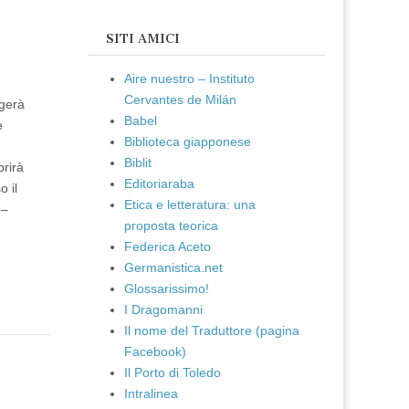
SITI AMICI
Aire nuestro – Instituto
Cervantes de Milán
lgerà
Babel
e
Biblioteca giapponese
Biblit
prirà
Editoriaraba
 il
Etica e letteratura: una
 –
proposta teorica
Federica Aceto
Germanistica.net
Glossarissimo!
I Dragomanni
Il nome del Traduttore (pagina
Facebook)
Il Porto di Toledo
Intralinea