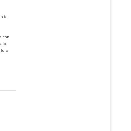
to fa
me con
vato
 loro