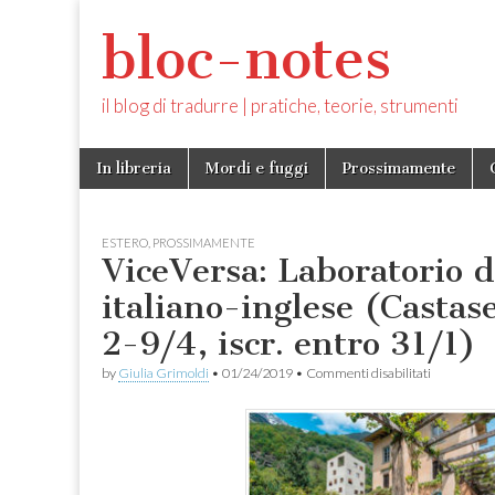
bloc-notes
il blog di tradurre | pratiche, teorie, strumenti
Skip
Main
In libreria
Mordi e fuggi
Prossimamente
to
menu
content
ESTERO
,
PROSSIMAMENTE
ViceVersa: Laboratorio d
italiano-inglese (Castas
2-9/4, iscr. entro 31/1)
su
by
Giulia Grimoldi
•
01/24/2019
•
Commenti disabilitati
ViceVersa:
Laboratori
di
traduzione
italiano-
inglese