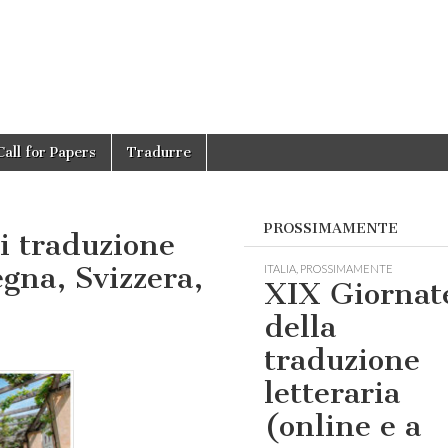
Call for Papers
Tradurre
PROSSIMAMENTE
i traduzione
egna, Svizzera,
ITALIA
,
PROSSIMAMENTE
XIX Giornat
della
traduzione
o
letteraria
(online e a