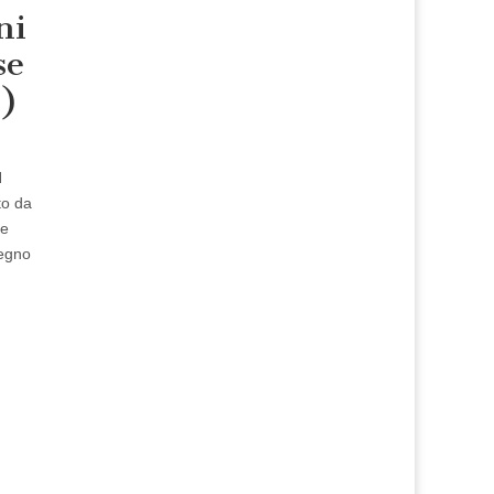
ni
se
1)
N
to da
re
Regno