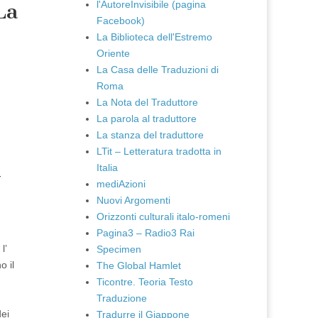
l'AutoreInvisibile (pagina
La
Facebook)
La Biblioteca dell'Estremo
Oriente
La Casa delle Traduzioni di
Roma
La Nota del Traduttore
La parola al traduttore
La stanza del traduttore
LTit – Letteratura tradotta in
Italia
-
mediAzioni
Nuovi Argomenti
Orizzonti culturali italo-romeni
Pagina3 – Radio3 Rai
l’
Specimen
o il
The Global Hamlet
Ticontre. Teoria Testo
Traduzione
dei
Tradurre il Giappone