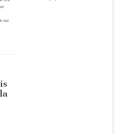
per
e sui
is
la