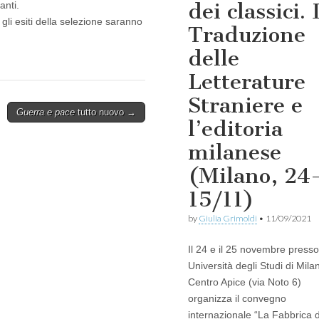
dei classici. 
anti.
; gli esiti della selezione saranno
Traduzione
delle
Letterature
Straniere e
Guerra e pace
tutto nuovo →
l’editoria
milanese
(Milano, 24
15/11)
by
Giulia Grimoldi
•
11/09/2021
Il 24 e il 25 novembre presso 
Università degli Studi di Milan
Centro Apice (via Noto 6)
organizza il convegno
internazionale “La Fabbrica 