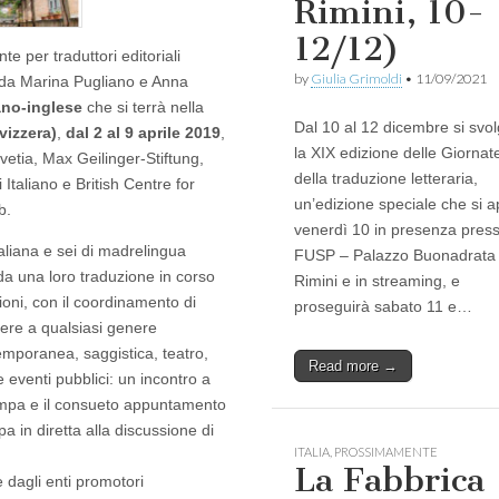
a,
Rimini, 10-
12/12)
 per traduttori editoriali
by
Giulia Grimoldi
•
11/09/2021
 da Marina Pugliano e Anna
ano-inglese
che si terrà nella
Dal 10 al 12 dicembre si svo
vizzera)
,
dal 2 al 9 aprile 2019
,
la XIX edizione delle Giornat
etia, Max Geilinger-Stiftung,
della traduzione letteraria,
Italiano e British Centre for
un’edizione speciale che si a
b.
venerdì 10 in presenza presso
taliana e sei di madrelingua
FUSP – Palazzo Buonadrata
 da una loro traduzione in corso
Rimini e in streaming, e
zioni, con il coordinamento di
proseguirà sabato 11 e…
ere a qualsiasi genere
temporanea, saggistica, teatro,
Read more →
 eventi pubblici: un incontro a
tampa e il consueto appuntamento
pa in diretta alla discussione di
ITALIA
,
PROSSIMAMENTE
La Fabbrica
 dagli enti promotori