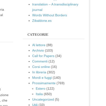
translation – A transdisciplinary
ria
journal
al
Words Without Borders
Zibaldone.es
CATEGORIE
Al lettore
(88)
Archivio
(103)
e
Call for Papers
(34)
Commenti
(12)
Corsi online
(16)
In libreria
(302)
Mordi e fuggi
(140)
Prossimamente
(769)
Estero
(122)
l
Italia
(650)
azione
Uncategorized
(5)
i, che
Utili
(33)
le ore