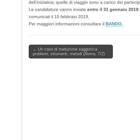
dell’iniziativa; quelle di viaggio sono a carico dei partecip
Le candidature vanno inviate
entro il 31 gennaio 2019
comunicati il 15 febbraio 2019.
Per maggiori informazioni consultare il
BANDO.
Post
← Un caso di traduzione saggistica:
problemi, strumenti, metodi (Roma, 7/2)
navigation