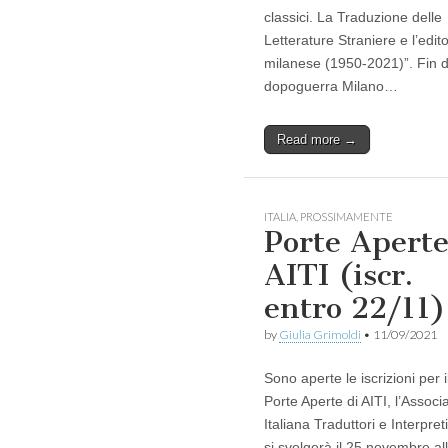
classici. La Traduzione delle
Letterature Straniere e l’edito
milanese (1950-2021)”. Fin d
dopoguerra Milano…
Read more →
ITALIA
,
PROSSIMAMENTE
Porte Apert
AITI (iscr.
entro 22/11)
by
Giulia Grimoldi
•
11/09/2021
Sono aperte le iscrizioni per i
Porte Aperte di AITI, l’Associ
Italiana Traduttori e Interpret
si svolgerà il 25 novembre al