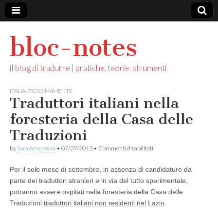
bloc-notes
il blog di tradurre | pratiche, teorie, strumenti
ITALIA
,
PROSSIMAMENTE
Traduttori italiani nella
foresteria della Casa delle
Traduzioni
su
by
Sara Amorosini
•
07/27/2013
•
Commenti disabilitati
Traduttori
italiani
Per il solo mese di settembre, in assenza di candidature da
nella
foresteria
parte dei traduttori stranieri e in via del tutto sperimentale,
della
potranno essere ospitati nella foresteria della Casa delle
Casa
delle
Traduzioni
traduttori italiani non residenti nel Lazio
.
Traduzioni