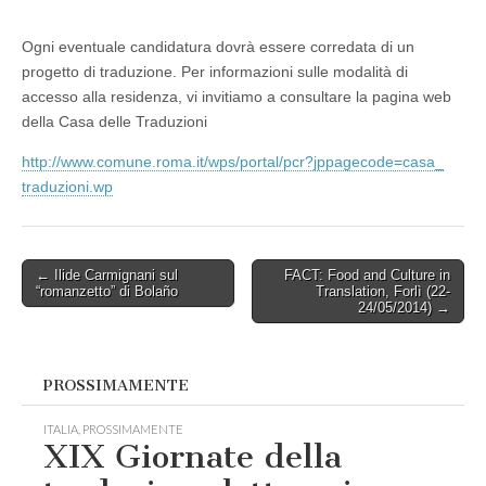
Ogni eventuale candidatura dovrà essere corredata di un
progetto di traduzione. Per informazioni sulle modalità di
accesso alla residenza, vi invitiamo a consultare la pagina web
della Casa delle Traduzioni
http://www.comune.roma.it/wps/
portal/pcr?jppagecode=casa_
traduzioni.wp
Post
← Ilide Carmignani sul
FACT: Food and Culture in
“romanzetto” di Bolaño
Translation, Forlì (22-
navigation
24/05/2014) →
PROSSIMAMENTE
ITALIA
,
PROSSIMAMENTE
XIX Giornate della