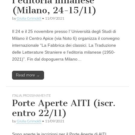
l’editoria milanese
(Milano, 24-15/11)
by
Giulia Grimoldi
•
11/09/2021
Il 24 e il 25 novembre presso l’ Università degli Studi di
Milano il Centro Apice (via Noto 6) organizza il convegno
internazionale “La Fabbrica dei classici. La Traduzione
delle Letterature Straniere e l’editoria milanese (1950-
2021)”. Fin dal dopoguerra Milano…
Read more →
ITALIA
,
PROSSIMAMENTE
Porte Aperte AITI (iscr.
entro 22/11)
by
Giulia Grimoldi
•
11/09/2021
Sono aperte le iscrizioni per il Porte Aperte di AITI,