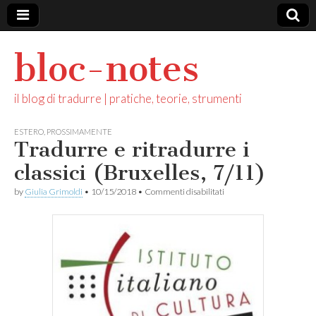
bloc-notes
il blog di tradurre | pratiche, teorie, strumenti
ESTERO
,
PROSSIMAMENTE
Tradurre e ritradurre i
classici (Bruxelles, 7/11)
su
by
Giulia Grimoldi
•
10/15/2018
•
Commenti disabilitati
Tradurre
e
ritradurre
i
classici
(Bruxelles,
7/11)