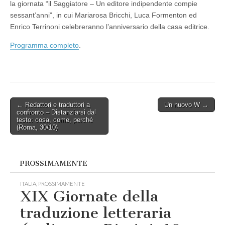
la giornata “il Saggiatore – Un editore indipendente compie
sessant’anni”, in cui Mariarosa Bricchi, Luca Formenton ed
Enrico Terrinoni celebreranno l’anniversario della casa editrice.
Programma completo
.
Post
← Redattori e traduttori a
Un nuovo W →
confronto – Distanziarsi dal
navigation
testo: cosa, come, perché
(Roma, 30/10)
PROSSIMAMENTE
ITALIA
,
PROSSIMAMENTE
XIX Giornate della
traduzione letteraria