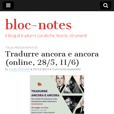
bloc-notes
il blog di tradurre | pratiche, teorie, strumenti
ITALIA
,
PROSSIMAMENTE
Tradurre ancora e ancora
(online, 28/5, 11/6)
su
by
Giulia Grimoldi
•
05/12/2021
•
Commenti disabilitati
Tradurre
ancora
e
ancora
(online,
28/5,
11/6)