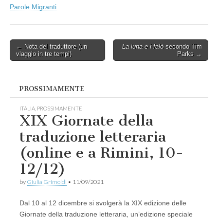
Parole Migranti
.
Post
← Nota del traduttore (un
La luna e i falò
secondo Tim
viaggio in tre tempi)
Parks →
navigation
PROSSIMAMENTE
ITALIA
,
PROSSIMAMENTE
XIX Giornate della
traduzione letteraria
(online e a Rimini, 10-
12/12)
by
Giulia Grimoldi
•
11/09/2021
Dal 10 al 12 dicembre si svolgerà la XIX edizione delle
Giornate della traduzione letteraria, un’edizione speciale