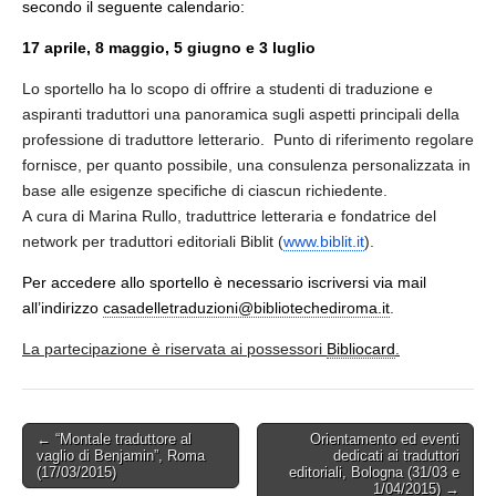
secondo il seguente calendario:
luglio
2015)
17 aprile, 8 maggio, 5 giugno e 3 luglio
Lo sportello ha lo scopo di offrire a studenti di traduzione e
aspiranti traduttori una panoramica sugli aspetti principali della
professione di traduttore letterario. Punto di riferimento regolare
fornisce, per quanto possibile, una consulenza personalizzata in
base alle esigenze specifiche di ciascun richiedente.
A cura di Marina Rullo, traduttrice letteraria e fondatrice del
network per traduttori editoriali Biblit (
www.biblit.it
).
Per accedere allo sportello è necessario iscriversi via mail
all’indirizzo
casadelletraduzioni@
bibliotechediroma.it
.
La partecipazione è riservata ai possessori
Bibliocard
.
Post
← “Montale traduttore al
Orientamento ed eventi
vaglio di Benjamin”, Roma
dedicati ai traduttori
navigation
(17/03/2015)
editoriali, Bologna (31/03 e
1/04/2015) →