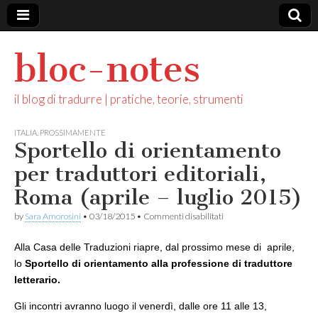
bloc-notes
il blog di tradurre | pratiche, teorie, strumenti
ITALIA
,
PROSSIMAMENTE
Sportello di orientamento
per traduttori editoriali,
Roma (aprile – luglio 2015)
su
by
Sara Amorosini
•
03/18/2015
•
Commenti disabilitati
Sportello
di
Alla Casa delle Traduzioni riapre, dal prossimo mese di aprile,
orientamento
per
lo
Sportello di orientamento alla professione di traduttore
traduttori
letterario
.
editoriali,
Roma
Gli incontri avranno luogo il venerdì, dalle ore 11 alle 13,
(aprile
–