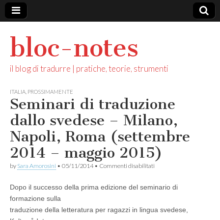
bloc-notes
il blog di tradurre | pratiche, teorie, strumenti
ITALIA
,
PROSSIMAMENTE
Seminari di traduzione
dallo svedese – Milano,
Napoli, Roma (settembre
2014 – maggio 2015)
su
by
Sara Amorosini
•
05/11/2014
•
Commenti disabilitati
Seminari
di
Dopo il successo della prima edizione del seminario di
traduzione
dallo
formazione sulla
svedese
traduzione della letteratura per ragazzi in lingua svedese,
–