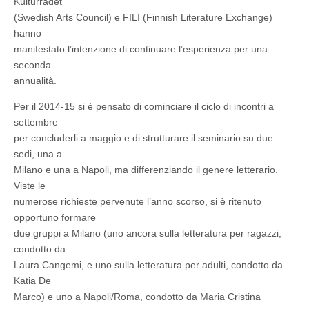
Milano,
Kulturrådet
Napoli,
(Swedish Arts Council) e FILI (Finnish Literature Exchange)
Roma
hanno
(settembre
2014
manifestato l’intenzione di continuare l’esperienza per una
–
seconda
maggio
2015)
annualità.
Per il 2014-15 si è pensato di cominciare il ciclo di incontri a
settembre
per concluderli a maggio e di strutturare il seminario su due
sedi, una a
Milano e una a Napoli, ma differenziando il genere letterario.
Viste le
numerose richieste pervenute l’anno scorso, si è ritenuto
opportuno formare
due gruppi a Milano (uno ancora sulla letteratura per ragazzi,
condotto da
Laura Cangemi, e uno sulla letteratura per adulti, condotto da
Katia De
Marco) e uno a Napoli/Roma, condotto da Maria Cristina