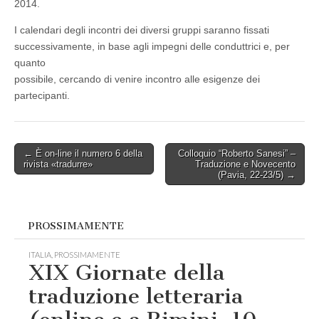
2014.
I calendari degli incontri dei diversi gruppi saranno fissati
successivamente, in base agli impegni delle conduttrici e, per
quanto
possibile, cercando di venire incontro alle esigenze dei
partecipanti.
Post
← È on-line il numero 6 della
Colloquio “Roberto Sanesi” –
rivista «tradurre»
Traduzione e Novecento
navigation
(Pavia, 22-23/5) →
PROSSIMAMENTE
ITALIA
,
PROSSIMAMENTE
XIX Giornate della
traduzione letteraria