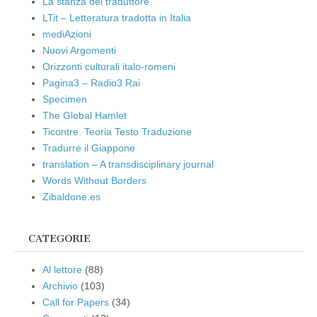
La stanza del traduttore
LTit – Letteratura tradotta in Italia
mediAzioni
Nuovi Argomenti
Orizzonti culturali italo-romeni
Pagina3 – Radio3 Rai
Specimen
The Global Hamlet
Ticontre. Teoria Testo Traduzione
Tradurre il Giappone
translation – A transdisciplinary journal
Words Without Borders
Zibaldone.es
CATEGORIE
Al lettore
(88)
Archivio
(103)
Call for Papers
(34)