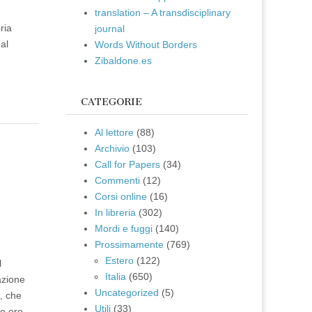
translation – A transdisciplinary
ria
journal
al
Words Without Borders
Zibaldone.es
CATEGORIE
Al lettore
(88)
Archivio
(103)
e
Call for Papers
(34)
Commenti
(12)
Corsi online
(16)
In libreria
(302)
Mordi e fuggi
(140)
Prossimamente
(769)
Estero
(122)
l
Italia
(650)
azione
Uncategorized
(5)
i, che
Utili
(33)
le ore