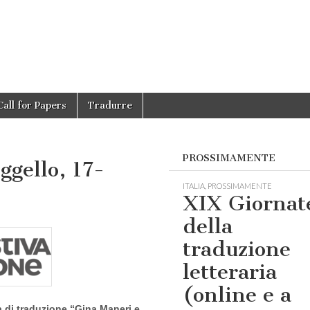
Call for Papers
Tradurre
PROSSIMAMENTE
ggello, 17-
ITALIA
,
PROSSIMAMENTE
XIX Giornat
della
traduzione
letteraria
(online e a
a di traduzione “Gina Maneri e