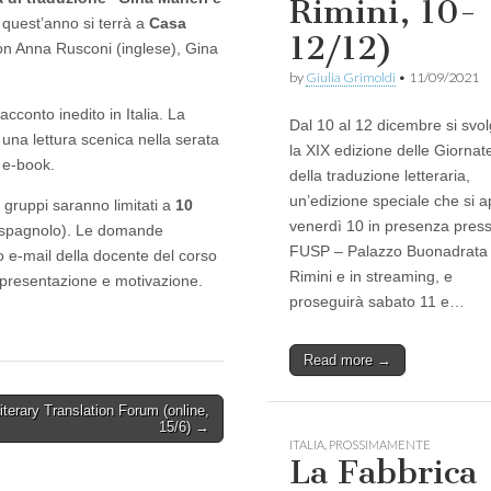
Rimini, 10-
 quest’anno si terrà a
Casa
12/12)
con Anna Rusconi (inglese), Gina
by
Giulia Grimoldi
•
11/09/2021
acconto inedito in Italia. La
Dal 10 al 12 dicembre si svo
 una lettura scenica nella serata
la XIX edizione delle Giornat
i e-book.
della traduzione letteraria,
un’edizione speciale che si a
i gruppi saranno limitati a
10
venerdì 10 in presenza presso
e spagnolo). Le domande
FUSP – Palazzo Buonadrata
zo e-mail della docente del corso
Rimini e in streaming, e
i presentazione e motivazione.
proseguirà sabato 11 e…
Read more →
iterary Translation Forum (online,
15/6) →
ITALIA
,
PROSSIMAMENTE
La Fabbrica