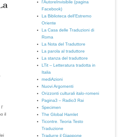
l'AutoreInvisibile (pagina
La
Facebook)
La Biblioteca dell'Estremo
Oriente
La Casa delle Traduzioni di
Roma
La Nota del Traduttore
La parola al traduttore
La stanza del traduttore
LTit – Letteratura tradotta in
Italia
-
mediAzioni
Nuovi Argomenti
Orizzonti culturali italo-romeni
Pagina3 – Radio3 Rai
l’
Specimen
o il
The Global Hamlet
Ticontre. Teoria Testo
Traduzione
dei
Tradurre il Giappone