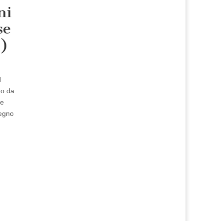
ni
se
1)
N
to da
re
Regno