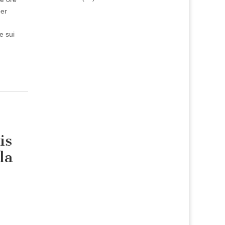
per
e sui
is
la