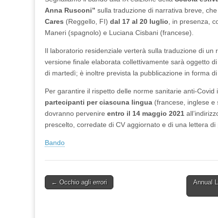
Anna Rusconi”
sulla traduzione di narrativa breve, che
Cares
(Reggello, FI)
dal 17 al 20 luglio
, in presenza, 
Maneri (spagnolo) e Luciana Cisbani (francese).
Il laboratorio residenziale verterà sulla traduzione di un r
versione finale elaborata collettivamente sarà oggetto di
di martedì; è inoltre prevista la pubblicazione in forma d
Per garantire il rispetto delle norme sanitarie anti-Covid 
partecipanti per ciascuna lingua
(francese, inglese 
dovranno pervenire
entro il 14 maggio 2021
all’indiriz
prescelto, corredate di CV aggiornato e di una lettera d
Bando
Post
← Occhio agli errori
Annual L
navigation