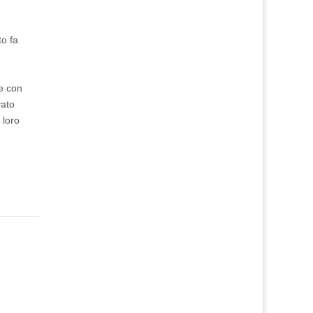
to fa
me con
vato
 loro