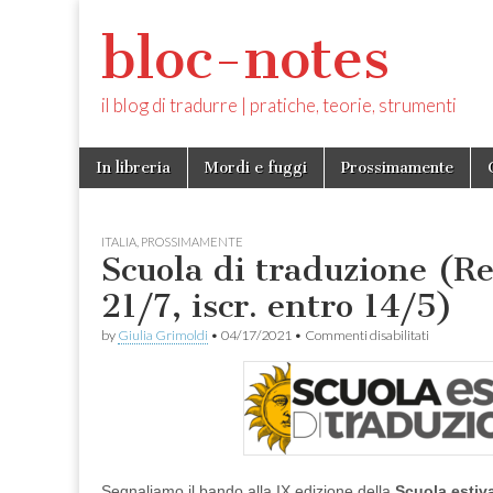
bloc-notes
il blog di tradurre | pratiche, teorie, strumenti
Skip
Main
In libreria
Mordi e fuggi
Prossimamente
to
menu
content
ITALIA
,
PROSSIMAMENTE
Scuola di traduzione (Re
21/7, iscr. entro 14/5)
su
by
Giulia Grimoldi
•
04/17/2021
•
Commenti disabilitati
Scuola
di
traduzione
(Reggello,
17-
21/7,
iscr.
entro
Segnaliamo il bando alla IX edizione della
Scuola estiv
14/5)