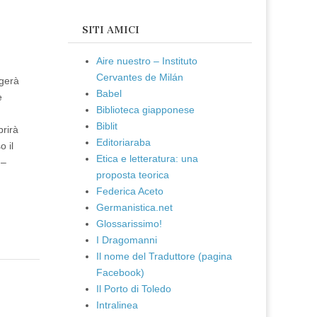
SITI AMICI
Aire nuestro – Instituto
Cervantes de Milán
lgerà
Babel
e
Biblioteca giapponese
Biblit
prirà
Editoriaraba
 il
Etica e letteratura: una
 –
proposta teorica
Federica Aceto
Germanistica.net
Glossarissimo!
I Dragomanni
Il nome del Traduttore (pagina
Facebook)
Il Porto di Toledo
Intralinea