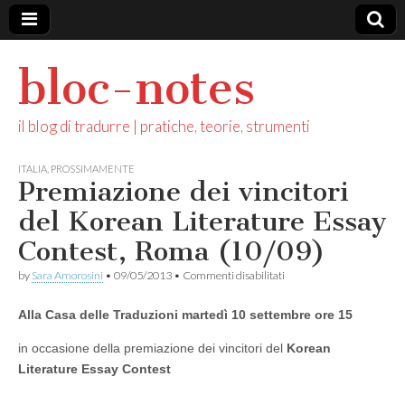
bloc-notes
il blog di tradurre | pratiche, teorie, strumenti
ITALIA
,
PROSSIMAMENTE
Premiazione dei vincitori
del Korean Literature Essay
Contest, Roma (10/09)
su
by
Sara Amorosini
•
09/05/2013
•
Commenti disabilitati
Premiazione
dei
Alla Casa delle Traduzioni martedì 10 settembre ore 15
vincitori
del
Korean
in occasione della premiazione dei vincitori del
Korean
Literature
Literature Essay Contest
Essay
Contest,
Roma