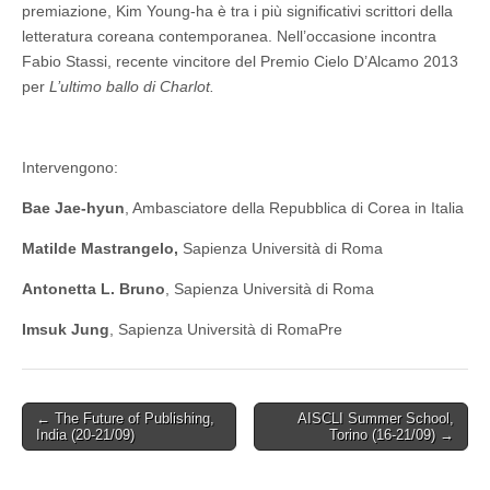
premiazione, Kim Young-ha è tra i più significativi scrittori della
letteratura coreana contemporanea. Nell’occasione incontra
Fabio Stassi, recente vincitore del Premio Cielo D’Alcamo 2013
per
L’ultimo ballo di Charlot.
Intervengono:
Bae Jae-hyun
, Ambasciatore della Repubblica di Corea in Italia
Matilde Mastrangelo,
Sapienza Università di Roma
Antonetta L. Bruno
, Sapienza Università di Roma
Imsuk
Jung
, Sapienza Università di RomaPre
Post
← The Future of Publishing,
AISCLI Summer School,
India (20-21/09)
Torino (16-21/09) →
navigation