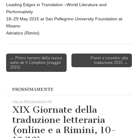
Leading Edges in Translation –World Literature and
29/05/2015)
Performativity
18–29 May 2015 at San Pellegrino University Foundation at
Misano
Adriatico (Rimini).
Post
← Primo numero della nuova
Premi e incentivi alla
serie de Il Colophon (maggio
traduzione 2015 →
navigation
2015)
PROSSIMAMENTE
ITALIA
,
PROSSIMAMENTE
XIX Giornate della
traduzione letteraria
(online e a Rimini, 10-