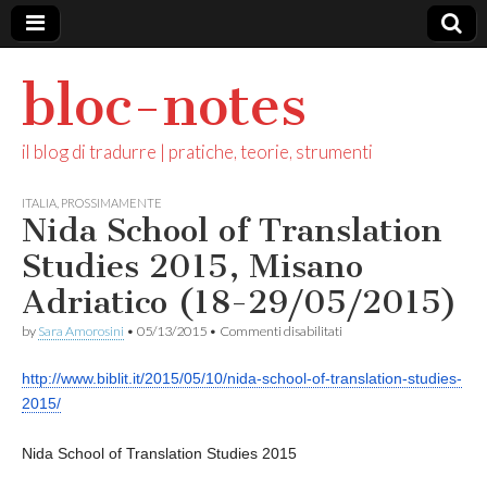
bloc-notes
il blog di tradurre | pratiche, teorie, strumenti
ITALIA
,
PROSSIMAMENTE
Nida School of Translation
Studies 2015, Misano
Adriatico (18-29/05/2015)
su
by
Sara Amorosini
•
05/13/2015
•
Commenti disabilitati
Nida
School
http://www.biblit.it/2015/05/
10/nida-school-of-translation-
studies-
of
Translation
2015/
Studies
2015,
Misano
Nida School of Translation Studies 2015
Adriatico
(18-