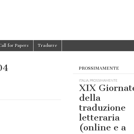
Call for Papers
Tradurre
04
PROSSIMAMENTE
ITALIA
,
PROSSIMAMENTE
XIX Giornat
della
traduzione
letteraria
(online e a