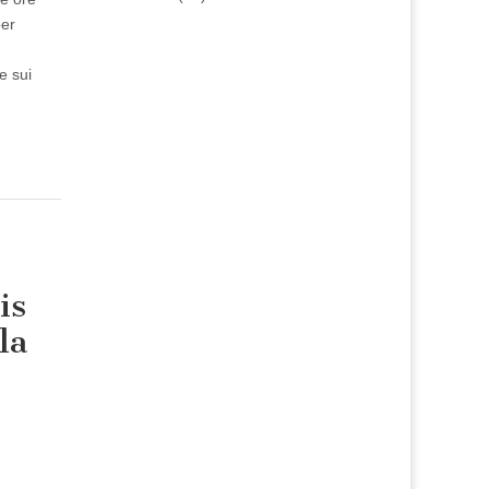
per
e sui
is
la