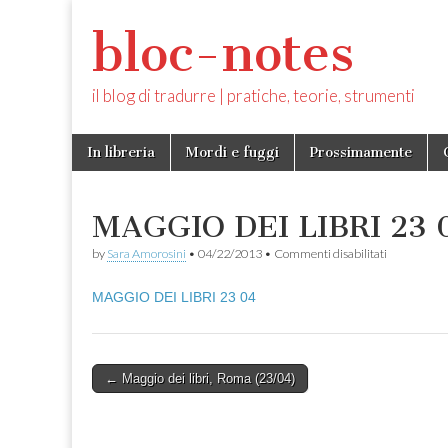
bloc-notes
il blog di tradurre | pratiche, teorie, strumenti
Skip
Main
In libreria
Mordi e fuggi
Prossimamente
to
menu
content
MAGGIO DEI LIBRI 23 
su
by
Sara Amorosini
•
04/22/2013
•
Commenti disabilitati
MAGGIO
DEI
MAGGIO DEI LIBRI 23 04
LIBRI
23
04
Post
← Maggio dei libri, Roma (23/04)
navigation