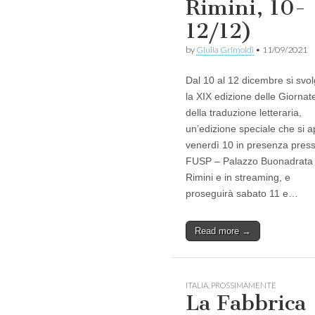
Rimini, 10-
12/12)
by
Giulia Grimoldi
•
11/09/2021
Dal 10 al 12 dicembre si svo
la XIX edizione delle Giornat
della traduzione letteraria,
un’edizione speciale che si a
venerdì 10 in presenza presso
FUSP – Palazzo Buonadrata
Rimini e in streaming, e
proseguirà sabato 11 e…
Read more →
ITALIA
,
PROSSIMAMENTE
La Fabbrica