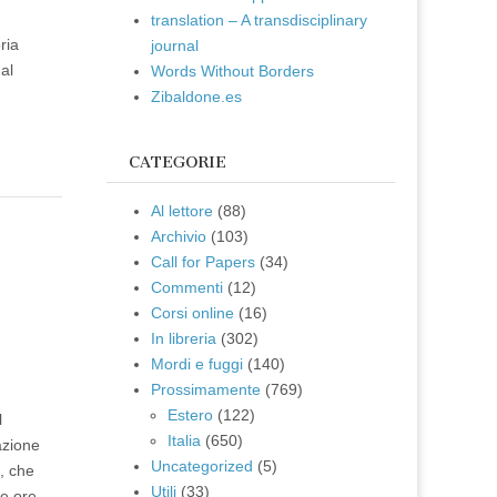
translation – A transdisciplinary
ria
journal
al
Words Without Borders
Zibaldone.es
CATEGORIE
Al lettore
(88)
Archivio
(103)
e
Call for Papers
(34)
Commenti
(12)
Corsi online
(16)
In libreria
(302)
Mordi e fuggi
(140)
Prossimamente
(769)
Estero
(122)
l
Italia
(650)
azione
Uncategorized
(5)
i, che
Utili
(33)
le ore