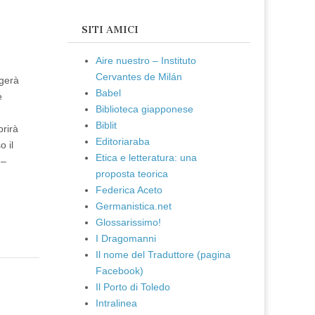
SITI AMICI
Aire nuestro – Instituto
Cervantes de Milán
lgerà
Babel
e
Biblioteca giapponese
Biblit
prirà
Editoriaraba
 il
Etica e letteratura: una
 –
proposta teorica
Federica Aceto
Germanistica.net
Glossarissimo!
I Dragomanni
Il nome del Traduttore (pagina
Facebook)
Il Porto di Toledo
Intralinea