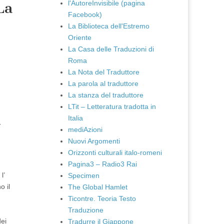
l'AutoreInvisibile (pagina
La
Facebook)
La Biblioteca dell'Estremo
Oriente
La Casa delle Traduzioni di
Roma
La Nota del Traduttore
La parola al traduttore
La stanza del traduttore
LTit – Letteratura tradotta in
Italia
-
mediAzioni
Nuovi Argomenti
Orizzonti culturali italo-romeni
Pagina3 – Radio3 Rai
l’
Specimen
o il
The Global Hamlet
Ticontre. Teoria Testo
Traduzione
dei
Tradurre il Giappone