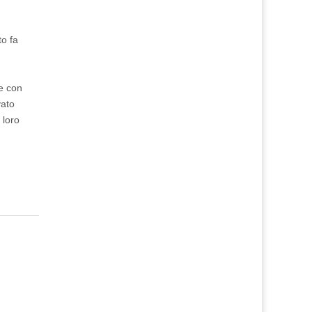
to fa
me con
vato
 loro