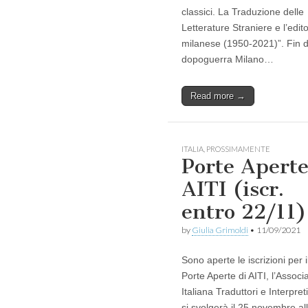
classici. La Traduzione delle
Letterature Straniere e l’edito
milanese (1950-2021)”. Fin d
dopoguerra Milano…
Read more →
ITALIA
,
PROSSIMAMENTE
Porte Apert
AITI (iscr.
entro 22/11)
by
Giulia Grimoldi
•
11/09/2021
Sono aperte le iscrizioni per i
Porte Aperte di AITI, l’Associ
Italiana Traduttori e Interpret
si svolgerà il 25 novembre al