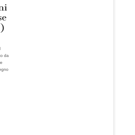
ni
se
1)
N
to da
re
Regno