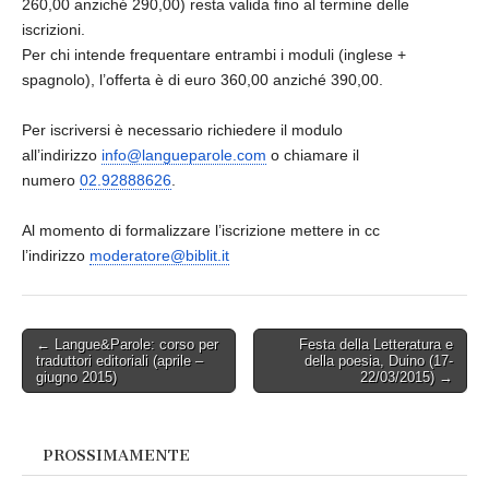
260,00 anziché 290,00) resta valida fino al termine delle
iscrizioni.
Per chi intende frequentare entrambi i moduli (inglese +
spagnolo), l’offerta è di euro 360,00 anziché 390,00.
Per iscriversi è necessario richiedere il modulo
all’indirizzo
info@langueparole.com
o chiamare il
numero
02.92888626
.
Al momento di formalizzare l’iscrizione mettere in cc
l’indirizzo
moderatore@biblit.it
Post
← Langue&Parole: corso per
Festa della Letteratura e
traduttori editoriali (aprile –
della poesia, Duino (17-
navigation
giugno 2015)
22/03/2015) →
PROSSIMAMENTE