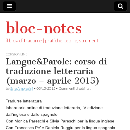
bloc-notes
il blog di tradurre | pratiche, teorie, strumenti
CORSI ONLINE
Langue&Parole: corso di
traduzione letteraria
(marzo – aprile 2015)
su
by
Sara Amorosini
•
03/15/2015
•
Commenti disabilitati
Langue&Parole:
corso
Tradurre letteratura
di
traduzione
laboratorio online di traduzione letteraria, IV edizione
letteraria
dall’inglese e dallo spagnolo
(marzo
–
Con Monica Pareschi e Silvia Pareschi per la lingua inglese
aprile
Con Francesca Pe’ e Daniela Ruggiu per la lingua spagnola
2015)