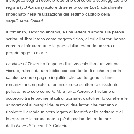
Il progetto segna l’esordio letterario del celebre sceneggiatore e
regista (J.J Abrams) autore di serie tv come
Lost
, attualmente
impegnato nella realizzazione del settimo capitolo della
saga
Guerre Stellari
.
Il romanzo, secondo Abrams, è una lettera d’amore alla parola
scritta, al libro inteso come oggetto fisico, di cui gli autori hanno
cercato di sfruttare tutte le potenzialità, creando un vero e
proprio oggetto d’arte
La Nave di Teseo
ha l’aspetto di un vecchio libro, un volume
vissuto, rubato da una biblioteca, con tanto di etichetta per la
catalogazione e pagine ingiallite, che contengono l’ultimo
romanzo, incompiuto, di un misterioso scrittore e dissidente
politico, noto solo come V. M. Straka. Aprendo il volume si
scoprono tra le pagine ritagli di giornale, cartoline, fotografie e le
annotazioni ai margini del testo di due lettori che cercano di
risolvere il grande mistero legato all’identità dello scrittore e di
interpretare le strane note a piè di pagina del traduttore
della
Nave di Teseo
, F.X.Caldeira.