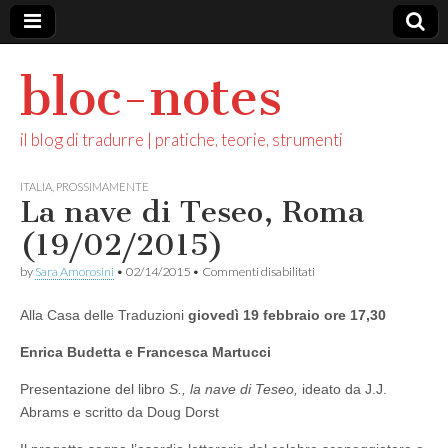
bloc-notes
il blog di tradurre | pratiche, teorie, strumenti
ITALIA
,
PROSSIMAMENTE
La nave di Teseo, Roma
(19/02/2015)
su
by
Sara Amorosini
•
02/14/2015
•
Commenti disabilitati
La
nave
Alla Casa delle Traduzioni
giovedì 19 febbraio ore 17,30
di
Teseo,
Roma
Enrica Budetta e Francesca Martucci
(19/02/2015)
Presentazione del libro
S., la nave di Teseo,
ideato
da J.J.
Abrams e scritto da Doug Dorst