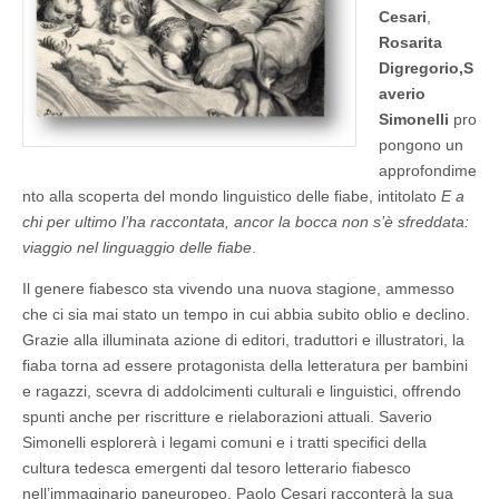
Cesari
,
22/03/2016)
Rosarita
Digregorio,S
averio
Simonelli
pro
pongono un
approfondime
nto alla scoperta del mondo linguistico delle fiabe, intitolato
E a
chi per ultimo l’ha raccontata, ancor la bocca non s’è sfreddata:
viaggio nel linguaggio delle fiabe
.
Il genere fiabesco sta vivendo una nuova stagione, ammesso
che ci sia mai stato un tempo in cui abbia subito oblio e declino.
Grazie alla illuminata azione di editori, traduttori e illustratori, la
fiaba torna ad essere protagonista della letteratura per bambini
e ragazzi, scevra di addolcimenti culturali e linguistici, offrendo
spunti anche per riscritture e rielaborazioni attuali. Saverio
Simonelli esplorerà i legami comuni e i tratti specifici della
cultura tedesca emergenti dal tesoro letterario fiabesco
nell’immaginario paneuropeo, Paolo Cesari racconterà la sua