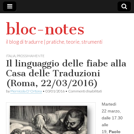
bloc-notes
il blog di tradurre | pratiche, teorie, strumenti
ITALIA
,
PROSSIMAMENTE
Il linguaggio delle fiabe alla
Casa delle Traduzioni
(Roma, 22/03/2016)
su
by
Piernicola D'Ortona
•
03/01/2016
•
Commenti disabilitati
Il
linguaggio
Martedì
delle
fiabe
22 marzo,
alla
dalle 17.30
Casa
delle
alle
Traduzioni
19,
Paolo
(Roma,