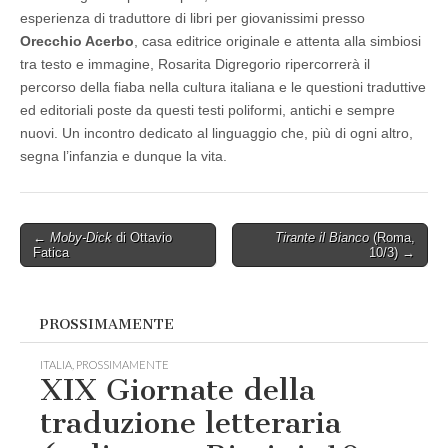
esperienza di traduttore di libri per giovanissimi presso
Orecchio Acerbo
, casa editrice originale e attenta alla simbiosi
tra testo e immagine, Rosarita Digregorio ripercorrerà il
percorso della fiaba nella cultura italiana e le questioni traduttive
ed editoriali poste da questi testi poliformi, antichi e sempre
nuovi. Un incontro dedicato al linguaggio che, più di ogni altro,
segna l’infanzia e dunque la vita.
Post
←
Moby-Dick
di Ottavio
Tirante il Bianco
(Roma,
Fatica
10/3) →
navigation
PROSSIMAMENTE
ITALIA
,
PROSSIMAMENTE
XIX Giornate della
traduzione letteraria