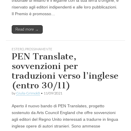
tribunale di Milano e il legame con la sua terra d’origine, è
riservato agli editori indipendenti e alle loro pubblicazioni.
Il Premio è promosso…
Read more →
ESTERO
,
PROSSIMAMENTE
PEN Translate,
sovvenzioni per
traduzioni verso l’inglese
(entro 30/11)
by
Giulia Grimoldi
•
11/09/2021
Aperto il nuovo bando di PEN Translates, progetto
sostenuto da Arts Council England che offre sovvenzioni
agli editori del Regno Unito interessati a tradurre in lingua
inglese opere di autori stranieri. Sono ammesse