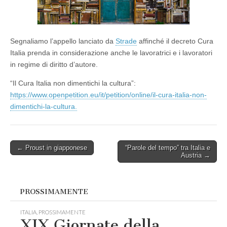
Segnaliamo l’appello lanciato da
Strade
affinché il decreto Cura
Italia prenda in considerazione anche le lavoratrici e i lavoratori
in regime di diritto d’autore.
“Il Cura Italia non dimentichi la cultura”:
https://www.openpetition.eu/it/petition/online/il-cura-italia-non-
dimentichi-la-cultura.
Post
← Proust in giapponese
“Parole del tempo” tra Italia e
Austria →
navigation
PROSSIMAMENTE
ITALIA
,
PROSSIMAMENTE
XIX Giornate della