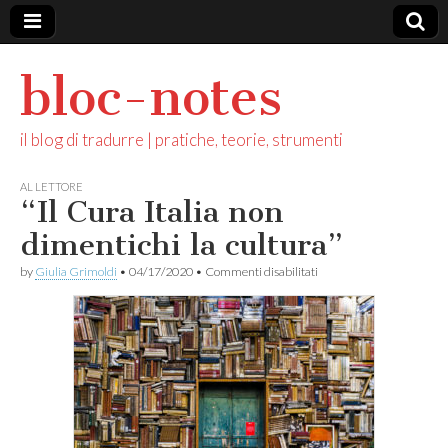
bloc-notes
il blog di tradurre | pratiche, teorie, strumenti
AL LETTORE
“Il Cura Italia non
dimentichi la cultura”
su
by
Giulia Grimoldi
•
04/17/2020
•
Commenti disabilitati
“Il
Cura
Italia
non
dimentichi
la
cultura”