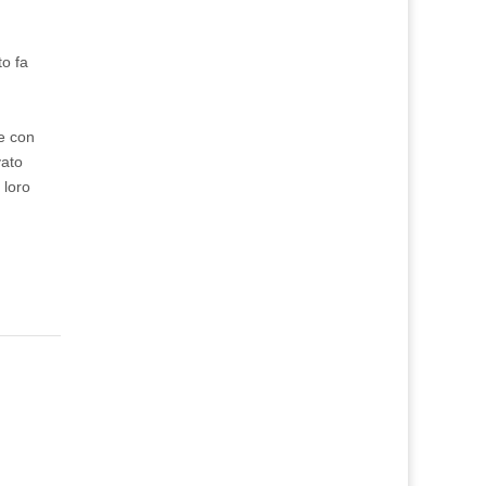
to fa
me con
vato
 loro