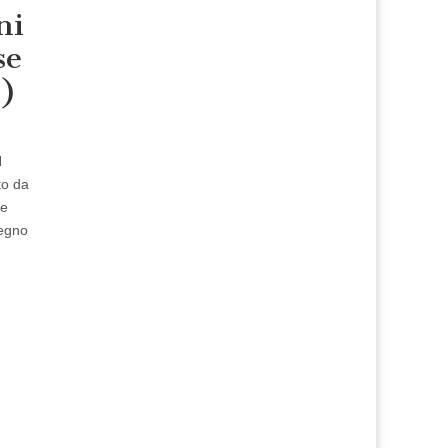
ni
se
1)
N
to da
re
Regno