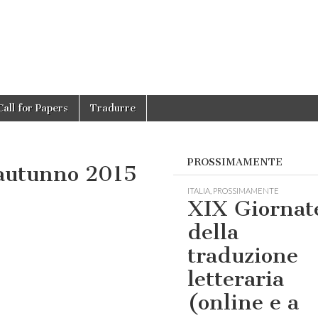
Call for Papers
Tradurre
PROSSIMAMENTE
 autunno 2015
ITALIA
,
PROSSIMAMENTE
XIX Giornat
della
traduzione
letteraria
(online e a