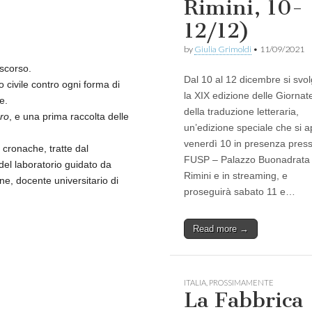
Rimini, 10-
12/12)
by
Giulia Grimoldi
•
11/09/2021
 scorso.
Dal 10 al 12 dicembre si svo
 civile contro ogni forma di
la XIX edizione delle Giornat
e.
della traduzione letteraria,
ro
, e una prima raccolta delle
un’edizione speciale che si a
venerdì 10 in presenza presso
cronache, tratte dal
FUSP – Palazzo Buonadrata
 del laboratorio guidato da
Rimini e in streaming, e
ne, docente universitario di
proseguirà sabato 11 e…
.
Read more →
ITALIA
,
PROSSIMAMENTE
La Fabbrica