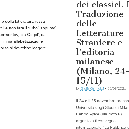
6
dei classici. 
Traduzione
delle
e della letteratura russa
ivi e non fare il furbo” appunto).
Letterature
a Lermontov, da Gogol’, da
Straniere e
 minima alfabetizzazione
el corso si dovrebbe leggere
l’editoria
milanese
(Milano, 24
15/11)
by
Giulia Grimoldi
•
11/09/2021
Il 24 e il 25 novembre presso 
Università degli Studi di Milan
Centro Apice (via Noto 6)
organizza il convegno
internazionale “La Fabbrica 