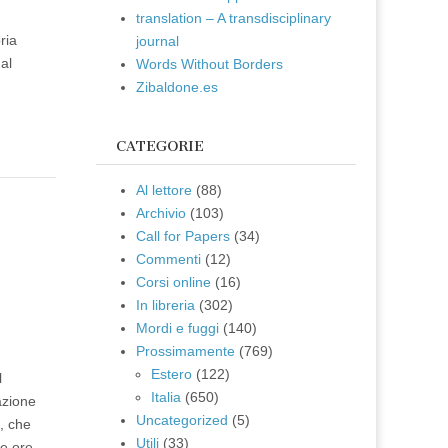
translation – A transdisciplinary
ria
journal
al
Words Without Borders
Zibaldone.es
CATEGORIE
Al lettore
(88)
Archivio
(103)
e
Call for Papers
(34)
Commenti
(12)
Corsi online
(16)
In libreria
(302)
Mordi e fuggi
(140)
Prossimamente
(769)
Estero
(122)
l
Italia
(650)
azione
Uncategorized
(5)
i, che
Utili
(33)
le ore