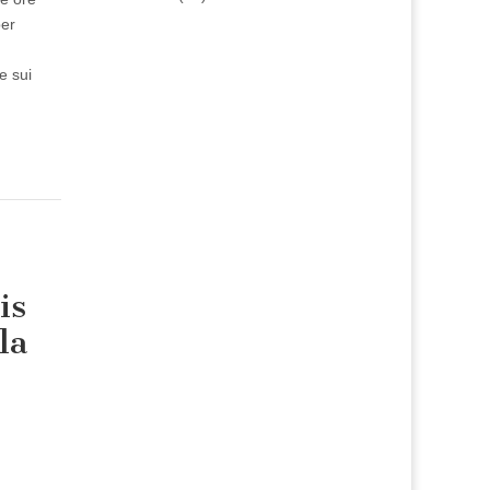
per
e sui
is
la