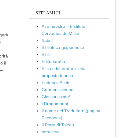
SITI AMICI
Aire nuestro – Instituto
Cervantes de Milán
lgerà
Babel
e
Biblioteca giapponese
Biblit
prirà
Editoriaraba
 il
Etica e letteratura: una
 –
proposta teorica
Federica Aceto
Germanistica.net
Glossarissimo!
I Dragomanni
Il nome del Traduttore (pagina
Facebook)
Il Porto di Toledo
Intralinea