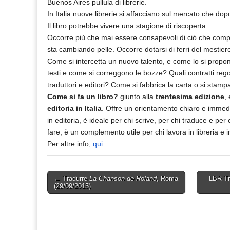
Buenos Aires pullula di librerie.
In Italia nuove librerie si affacciano sul mercato che dopo
Il libro potrebbe vivere una stagione di riscoperta.
Occorre più che mai essere consapevoli di ciò che com
sta cambiando pelle. Occorre dotarsi di ferri del mestier
Come si intercetta un nuovo talento, e come lo si prop
testi e come si correggono le bozze? Quali contratti regol
traduttori e editori? Come si fabbrica la carta o si stamp
Come si fa un libro?
giunto alla
trentesima edizione
, 
editoria in Italia
. Offre un orientamento chiaro e immed
in editoria, è ideale per chi scrive, per chi traduce e per 
fare; è un complemento utile per chi lavora in libreria e i
Per altre info,
qui
.
Post
← Tradurre
La Chanson de Roland
, Roma
LBR Tr
(29/09/2015)
navigation