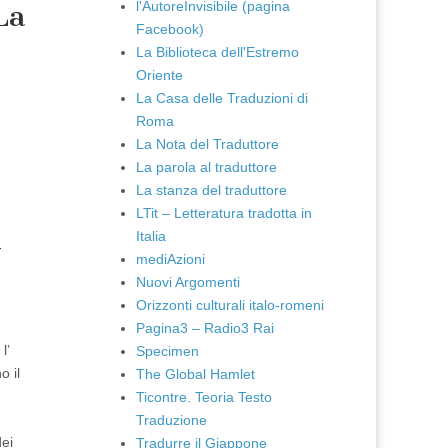
l'AutoreInvisibile (pagina
La
Facebook)
La Biblioteca dell'Estremo
Oriente
La Casa delle Traduzioni di
Roma
La Nota del Traduttore
La parola al traduttore
La stanza del traduttore
LTit – Letteratura tradotta in
Italia
-
mediAzioni
Nuovi Argomenti
Orizzonti culturali italo-romeni
Pagina3 – Radio3 Rai
l’
Specimen
o il
The Global Hamlet
Ticontre. Teoria Testo
Traduzione
dei
Tradurre il Giappone