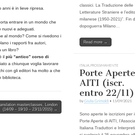
classici. La Traduzione delle
 anni è in lieve ripresa.
Letterature Straniere e l’edito
milanese (1950-2021)”. Fin d
porta entrare in un mondo che
dopoguerra Milano…
e nuovi e adeguati.
one al mondo? Come si rivedono i
Read more →
ano i rapporti fra autori,
a un libro?
è il
più “antico” corso di
iato a chiunque voglia lavorare
ITALIA
,
PROSSIMAMENTE
Porte Apert
chi con gli editori ha molto a che
n biblioteca.
AITI (iscr.
entro 22/11)
by
Giulia Grimoldi
•
11/09/2021
anslation masterclasses, London
(14/09 – 19/10 – 23/11/2015) →
Sono aperte le iscrizioni per i
Porte Aperte di AITI, l’Associ
Italiana Traduttori e Interpret
si svolgerà il 25 novembre al