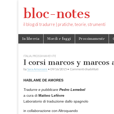
bloc-notes
il blog di tradurre | pratiche, teorie, strumenti
Skip
Main
In libreria
Mordi e fuggi
Prossimamente
to
menu
content
ITALIA
,
PROSSIMAMENTE
I corsi marcos y marcos
su
by
Sara Amorosini
•
09/16/2015
•
Commenti disabilitati
I
corsi
HABLAME DE AMORES
marcos
y
marcos
Tradurre e pubblicare
Pedro Lemebel
autunno
a cura di
Matteo Lefèvre
2015
Laboratorio di traduzione dallo spagnolo
in collaborazione con Altroquando