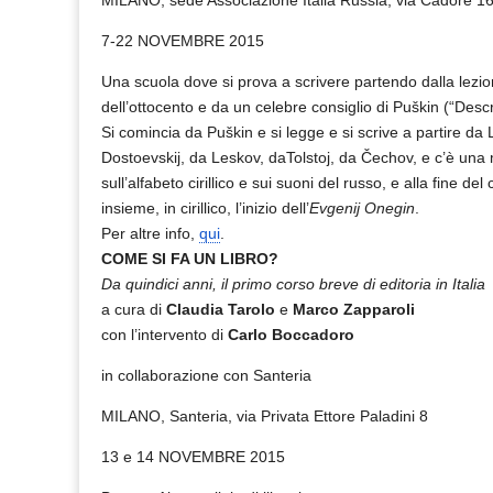
MILANO, sede Associazione Italia Russia, via Cadore 1
7-22 NOVEMBRE 2015
Una scuola dove si prova a scrivere partendo dalla lezion
dell’ottocento e da un celebre consiglio di Puškin (“Descr
Si comincia da Puškin e si legge e si scrive a partire d
Dostoevskij, da Leskov, daTolstoj, da Čechov, e c’è una
sull’alfabeto cirillico e sui suoni del russo, e alla fine d
insieme, in cirillico, l’inizio dell’
Evgenij Onegin
.
Per altre info,
qui
.
COME SI FA UN LIBRO?
Da quindici anni, il primo corso breve di editoria in Italia
a cura di
Claudia Tarolo
e
Marco Zapparoli
con l’intervento di
Carlo Boccadoro
in collaborazione con Santeria
MILANO, Santeria, via Privata Ettore Paladini 8
13 e 14 NOVEMBRE 2015