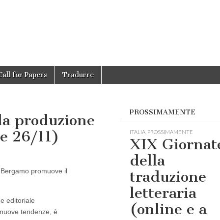
Call for Papers
Tradurre
PROSSIMAMENTE
lla produzione
 e 26/11)
ITALIA
,
PROSSIMAMENTE
XIX Giornat
della
i Bergamo promuove il
traduzione
letteraria
e editoriale
(online e a
e nuove tendenze, è