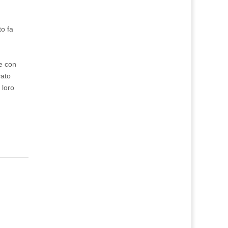
to fa
me con
vato
 loro