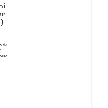
ni
se
1)
N
to da
re
Regno