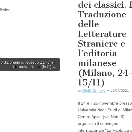
dei classici. 
fiction
Traduzione
delle
Letterature
Straniere e
l’editoria
milanese
vo dizionario di tedesco Zanichelli
alla prova, Roma (5/11) →
(Milano, 24
15/11)
by
Giulia Grimoldi
•
11/09/2021
Il 24 e il 25 novembre presso 
Università degli Studi di Milan
Centro Apice (via Noto 6)
organizza il convegno
internazionale “La Fabbrica 