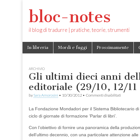
bloc-notes
il blog di tradurre | pratiche, teorie, strumenti
Skip
Main
In libreria
Mordi e fuggi
Prossimamente
to
menu
content
ARCHIVIO
Gli ultimi dieci anni de
editoriale (29/10, 12/11
su
by
Sara Amorosini
•
10/30/2012
•
Commenti disabilitati
Gli
ultimi
La Fondazione Mondadori per il Sistema Bibliotecario d
dieci
anni
ciclo di giornate di formazione ‘Parlar di libri’.
della
produzione
Con l’obiettivo di fornire una panoramica della produzion
editoriale
dell’ultimo decennio, con una particolare attenzione all
(29/10,
12/11