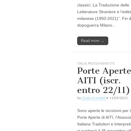
classici. La Traduzione delle
Letterature Straniere e l’edito
milanese (1950-2021)”. Fin d
dopoguerra Milano…
Read more →
ITALIA
,
PROSSIMAMENTE
Porte Apert
AITI (iscr.
entro 22/11)
by
Giulia Grimoldi
•
11/09/2021
Sono aperte le iscrizioni per i
Porte Aperte di AITI, l’Associ
Italiana Traduttori e Interpret
si svolgerà il 25 novembre al