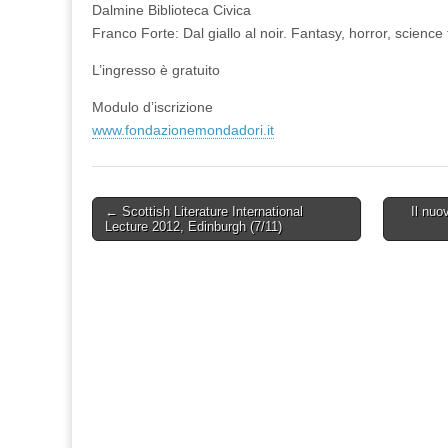
Dalmine Biblioteca Civica
Franco Forte: Dal giallo al noir. Fantasy, horror, science 
L’ingresso è gratuito
Modulo d’iscrizione
www.fondazionemondadori.it
Post
← Scottish Literature International
Il nuo
Lecture 2012, Edinburgh (7/11)
navigation