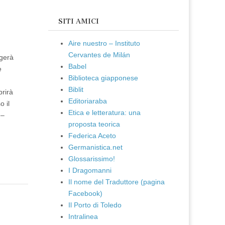
SITI AMICI
Aire nuestro – Instituto
Cervantes de Milán
lgerà
Babel
e
Biblioteca giapponese
Biblit
prirà
Editoriaraba
 il
Etica e letteratura: una
 –
proposta teorica
Federica Aceto
Germanistica.net
Glossarissimo!
I Dragomanni
Il nome del Traduttore (pagina
Facebook)
Il Porto di Toledo
Intralinea