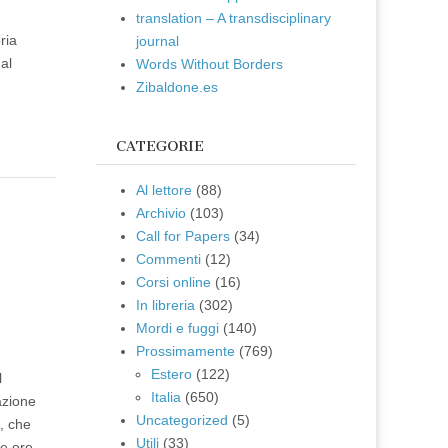
translation – A transdisciplinary
ria
journal
al
Words Without Borders
Zibaldone.es
CATEGORIE
Al lettore
(88)
Archivio
(103)
e
Call for Papers
(34)
Commenti
(12)
Corsi online
(16)
In libreria
(302)
Mordi e fuggi
(140)
Prossimamente
(769)
Estero
(122)
l
Italia
(650)
azione
Uncategorized
(5)
i, che
Utili
(33)
le ore