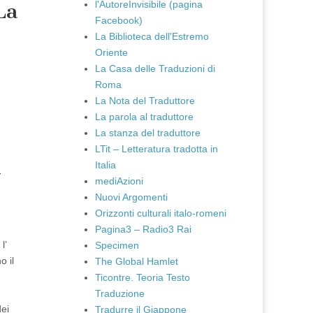
l'AutoreInvisibile (pagina
La
Facebook)
La Biblioteca dell'Estremo
Oriente
La Casa delle Traduzioni di
Roma
La Nota del Traduttore
La parola al traduttore
La stanza del traduttore
LTit – Letteratura tradotta in
Italia
-
mediAzioni
Nuovi Argomenti
Orizzonti culturali italo-romeni
Pagina3 – Radio3 Rai
l’
Specimen
o il
The Global Hamlet
Ticontre. Teoria Testo
Traduzione
dei
Tradurre il Giappone