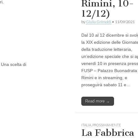
Rimini, 10-
ri.
12/12)
by
Giulia Grimoldi
•
11/09/2021
Dal 10 al 12 dicembre si svo
la XIX edizione delle Giornat
della traduzione letteraria,
un’edizione speciale che si a
venerdì 10 in presenza presso
 Una scelta di
FUSP – Palazzo Buonadrata
Rimini e in streaming, e
proseguirà sabato 11 e…
Read more →
ITALIA
,
PROSSIMAMENTE
La Fabbrica