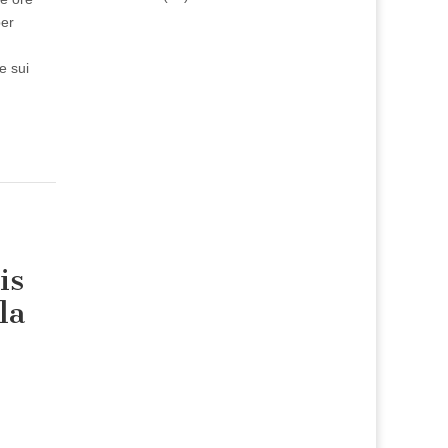
per
e sui
is
la