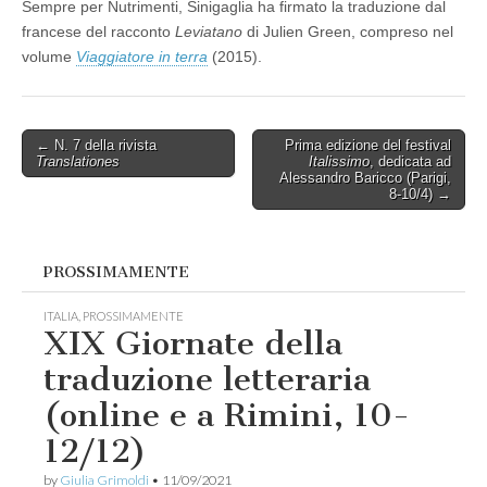
Sempre per Nutrimenti, Sinigaglia ha firmato la traduzione dal
francese del racconto
Leviatano
di Julien Green, compreso nel
volume
Viaggiatore in terra
(2015).
Post
← N. 7 della rivista
Prima edizione del festival
Translationes
Italissimo
, dedicata ad
navigation
Alessandro Baricco (Parigi,
8-10/4) →
PROSSIMAMENTE
ITALIA
,
PROSSIMAMENTE
XIX Giornate della
traduzione letteraria
(online e a Rimini, 10-
12/12)
by
Giulia Grimoldi
•
11/09/2021