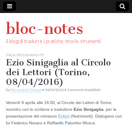
bloc-notes
il blog di tradurre | pratiche, teorie, strumenti
ITALIA
,
PROSSIMAMENTE
Ezio Sinigaglia al Circolo
dei Lettori (Torino,
08/04/2016)
su
by
Piernicola D'Ortona
•
04/04/2016
•
Commenti disabilitati
Ezio
Sinigaglia
Venerdì 8 aprile alle 18.00, al Circolo dei Lettori di Torino,
al
Circolo
incontro con lo scrittore e traduttore
Ezio Sinigaglia
, per la
dei
presentazione del romanzo
Eclissi
(Nutrimenti). Dialogano con
Lettori
(Torino,
lui Federico Novaro e Raffaello Palumbo Mosca.
08/04/2016)