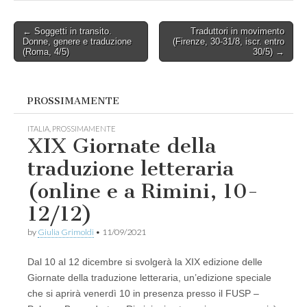
Post
← Soggetti in transito.
Traduttori in movimento
Donne, genere e traduzione
(Firenze, 30-31/8, iscr. entro
navigation
(Roma, 4/5)
30/5) →
PROSSIMAMENTE
ITALIA
,
PROSSIMAMENTE
XIX Giornate della
traduzione letteraria
(online e a Rimini, 10-
12/12)
by
Giulia Grimoldi
•
11/09/2021
Dal 10 al 12 dicembre si svolgerà la XIX edizione delle
Giornate della traduzione letteraria, un’edizione speciale
che si aprirà venerdì 10 in presenza presso il FUSP –