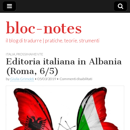
bloc-notes
il blog di tradurre | pratiche, teorie, strumenti
ITALIA
,
PROSSIMAMENTE
Editoria italiana in Albania
(Roma, 6/5)
su
by
Giulia Grimoldi
•
05/03/2019
•
Commenti disabilitati
Editoria
italiana
in
Albania
(Roma,
6/5)