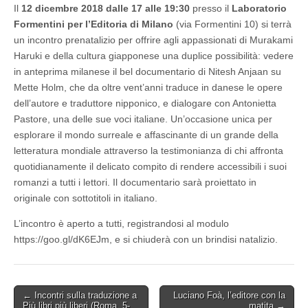
Il
12 dicembre 2018
dalle 17 alle 19:30
presso il
Laboratorio
u
r
Formentini per l’Editoria di Milano
(via Formentini 10) si terrà
a
un incontro prenatalizio per offrire agli appassionati di Murakami
k
a
Haruki e della cultura giapponese una duplice possibilità: vedere
m
in anteprima milanese il bel documentario di Nitesh Anjaan su
i
Mette Holm, che da oltre vent’anni traduce in danese le opere
:
traduttrici
dell’autore e traduttore nipponico, e dialogare con Antonietta
a
Pastore, una delle sue voci italiane. Un’occasione unica per
confronto
(Milano,
esplorare il mondo surreale e affascinante di un grande della
12/12)
letteratura mondiale attraverso la testimonianza di chi affronta
quotidianamente il delicato compito di rendere accessibili i suoi
romanzi a tutti i lettori. Il documentario sarà proiettato in
originale con sottotitoli in italiano.
L’incontro è aperto a tutti, registrandosi al modulo
https://goo.gl/dK6EJm, e si chiuderà con un brindisi natalizio.
Post
← Incontri sulla traduzione a
Luciano Foà, l’editore con la
Più libri più liberi (Roma, 5-
matita →