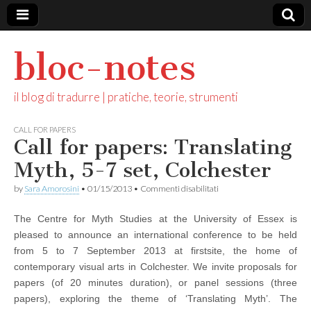
bloc-notes
il blog di tradurre | pratiche, teorie, strumenti
CALL FOR PAPERS
Call for papers: Translating
Myth, 5-7 set, Colchester
su
by
Sara Amorosini
•
01/15/2013
•
Commenti disabilitati
Call
for
The Centre for Myth Studies at the University of Essex is
papers:
Translating
pleased to announce an international conference to be held
Myth,
from 5 to 7 September 2013 at firstsite, the home of
5-
7
contemporary visual arts in Colchester. We invite proposals for
set,
papers (of 20 minutes duration), or panel sessions (three
Colchester
papers), exploring the theme of ‘Translating Myth’. The