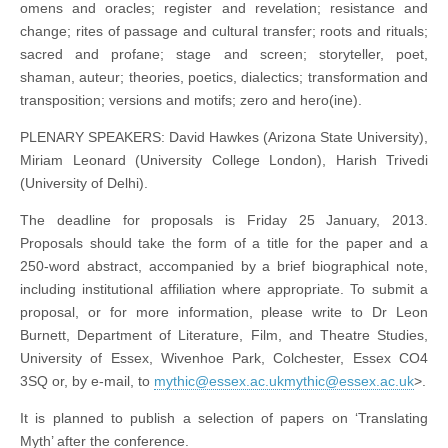
omens and oracles; register and revelation; resistance and
change; rites of passage and cultural transfer; roots and rituals;
sacred and profane; stage and screen; storyteller, poet,
shaman, auteur; theories, poetics, dialectics; transformation and
transposition; versions and motifs; zero and hero(ine).
PLENARY SPEAKERS: David Hawkes (Arizona State University),
Miriam Leonard (University College London), Harish Trivedi
(University of Delhi).
The deadline for proposals is Friday 25 January, 2013.
Proposals should take the form of a title for the paper and a
250-word abstract, accompanied by a brief biographical note,
including institutional affiliation where appropriate. To submit a
proposal, or for more information, please write to Dr Leon
Burnett, Department of Literature, Film, and Theatre Studies,
University of Essex, Wivenhoe Park, Colchester, Essex CO4
3SQ or, by e-mail, to
mythic@essex.ac.uk
mythic@
essex.ac.uk
>.
It is planned to publish a selection of papers on ‘Translating
Myth’ after the conference.