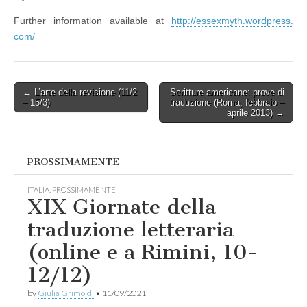
Further information available at
http://essexmyth.wordpress.
com/
Post
← L’arte della revisione (11/2
Scritture americane: prove di
– 15/3)
traduzione (Roma, febbraio –
navigation
aprile 2013) →
PROSSIMAMENTE
ITALIA
,
PROSSIMAMENTE
XIX Giornate della
traduzione letteraria
(online e a Rimini, 10-
12/12)
by
Giulia Grimoldi
•
11/09/2021