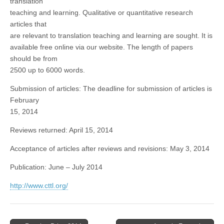
Translation
translation
Teaching
teaching and learning. Qualitative or quantitative research
and
articles that
Learning
(Feb,
are relevant to translation teaching and learning are sought. It is
2014)
available free online via our website. The length of papers
should be from
2500 up to 6000 words.
Submission of articles: The deadline for submission of articles is
February
15, 2014
Reviews returned: April 15, 2014
Acceptance of articles after reviews and revisions: May 3, 2014
Publication: June – July 2014
http://www.cttl.org/