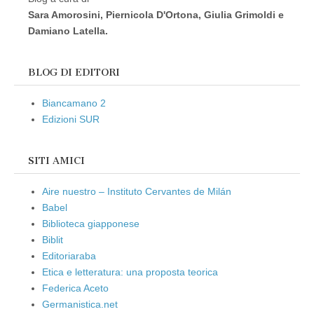
Sara Amorosini, Piernicola D'Ortona, Giulia Grimoldi e
Damiano Latella.
BLOG DI EDITORI
Biancamano 2
Edizioni SUR
SITI AMICI
Aire nuestro – Instituto Cervantes de Milán
Babel
Biblioteca giapponese
Biblit
Editoriaraba
Etica e letteratura: una proposta teorica
Federica Aceto
Germanistica.net