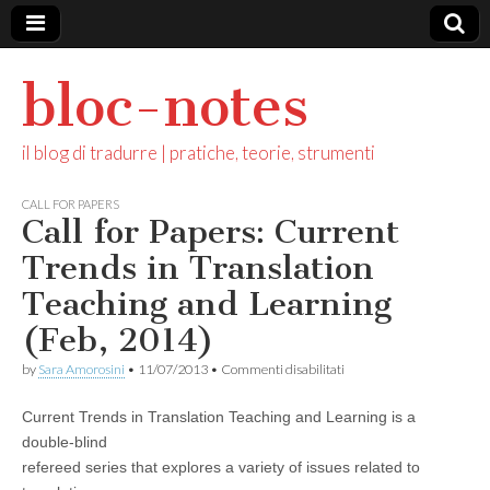
bloc-notes
il blog di tradurre | pratiche, teorie, strumenti
CALL FOR PAPERS
Call for Papers: Current
Trends in Translation
Teaching and Learning
(Feb, 2014)
su
by
Sara Amorosini
•
11/07/2013
•
Commenti disabilitati
Call
for
Current Trends in Translation Teaching and Learning is a
Papers:
Current
double-blind
Trends
refereed series that explores a variety of issues related to
in