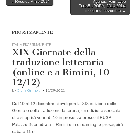
Post
← Rossica Prize 2014
Agenzia Formativa
TuttoEUROPA, 2013-2014:
navigation
incontri di novembre →
PROSSIMAMENTE
ITALIA
,
PROSSIMAMENTE
XIX Giornate della
traduzione letteraria
(online e a Rimini, 10-
12/12)
by
Giulia Grimoldi
•
11/09/2021
Dal 10 al 12 dicembre si svolgerà la XIX edizione delle
Giornate della traduzione letteraria, un’edizione speciale
che si aprirà venerdì 10 in presenza presso il FUSP –
Palazzo Buonadrata – Rimini e in streaming, e proseguirà
sabato 11 e…