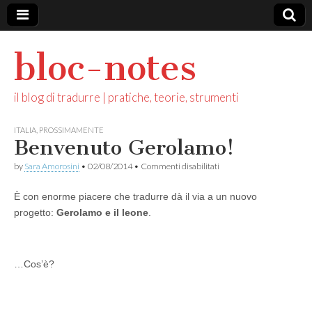
bloc-notes
il blog di tradurre | pratiche, teorie, strumenti
ITALIA
,
PROSSIMAMENTE
Benvenuto Gerolamo!
su
by
Sara Amorosini
•
02/08/2014
•
Commenti disabilitati
Benvenuto
Gerolamo!
È con enorme piacere che tradurre dà il via a un nuovo
progetto:
Gerolamo e il leone
.
…Cos’è?