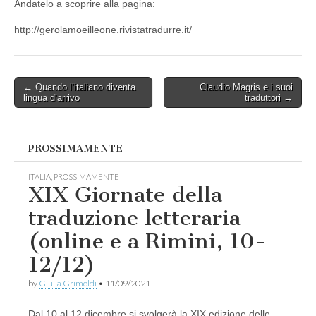
Andatelo a scoprire alla pagina:
http://gerolamoeilleone.rivistatradurre.it/
Post
← Quando l’italiano diventa
Claudio Magris e i suoi
lingua d’arrivo
traduttori →
navigation
PROSSIMAMENTE
ITALIA
,
PROSSIMAMENTE
XIX Giornate della
traduzione letteraria
(online e a Rimini, 10-
12/12)
by
Giulia Grimoldi
•
11/09/2021
Dal 10 al 12 dicembre si svolgerà la XIX edizione delle