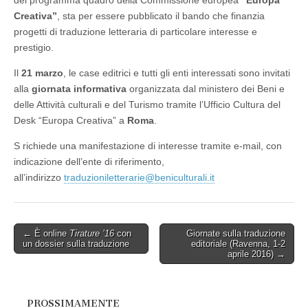
del programma quadro della Commissione europea
“Europa
Creativa”
, sta per essere pubblicato il bando che finanzia
progetti di traduzione letteraria di particolare interesse e
prestigio.
Il
21 marzo
, le case editrici e tutti gli enti interessati sono invitati
alla
giornata informativa
organizzata dal ministero dei Beni e
delle Attività culturali e del Turismo tramite l’Ufficio Cultura del
Desk “Europa Creativa” a
Roma
.
S richiede una manifestazione di interesse tramite e-mail, con
indicazione dell’ente di riferimento,
all’indirizzo
traduzioniletterarie@
beniculturali.it
Post
← È online
Tirature ’16
con
Giornate sulla traduzione
un dossier sulla traduzione
editoriale (Ravenna, 1-2
navigation
aprile 2016) →
PROSSIMAMENTE