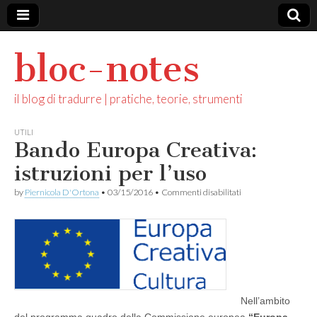
bloc-notes
il blog di tradurre | pratiche, teorie, strumenti
UTILI
Bando Europa Creativa:
istruzioni per l’uso
su
by
Piernicola D'Ortona
•
03/15/2016
•
Commenti disabilitati
Bando
Europa
Creativa:
istruzioni
per
l’uso
Nell’ambito