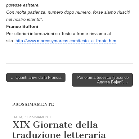
potesse esistere.
Con molta pazienza, numero dopo numero, forse siamo riusciti
nel nostro intento
”.
Franco Buffoni
Per ulteriori informazioni su Testo a fronte rinviamo al
sito:
http://www.
marcosymarcos.com/testo_a_
fronte.htm
Post
← Quanti arrivi dalla Francia
Panorama tedesco (secondo
Andrea Bajani) →
navigation
PROSSIMAMENTE
ITALIA
,
PROSSIMAMENTE
XIX Giornate della
traduzione letteraria