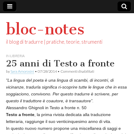
bloc-notes
il blog di tradurre | pratiche, teorie, strumenti
IN LIBRERIA
25 anni di Testo a fronte
su
by
Sara Amorosini
•
07/28/2014
•
Commenti disabilitati
25
“La lingua del poeta è una lingua di scambi, di incontri, di
anni
di
vicinanze, tradurla significa ri-scoprire tutte le lingue che in essa
Testo
soggiaciono, convivono. Per questo tradurre è scrivere, per
a
fronte
questo il traduttore è coautore, è transautore”.
Alessandro Ghignoli
in Testo a fronte n. 50
Testo a fronte
, la prima rivista dedicata alla traduzione
letteraria, raggiunge il suo venticinquesimo anno di vita.
In questo nuovo numero propone una miscellanea di saggi e