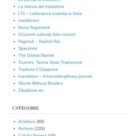
La stanza del traduttore
LTit – Letteratura tradotta in Italia
mediAzioni
Nuovi Argomenti
Orizzonti culturali italo-romeni
Pagina3 – Radio3 Rai
Specimen
The Global Hamlet
Ticontre. Teoria Testo Traduzione
Tradurre il Giappone
translation – A transdisciplinary journal
Words Without Borders
Zibaldone.es
CATEGORIE
Al lettore
(88)
Archivio
(103)
Call for Papers
(34)