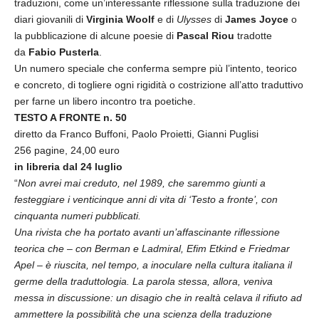
traduzioni, come un’interessante riflessione sulla traduzione dei
diari giovanili di
Virginia Woolf
e di
Ulysses
di
James Joyce
o
la pubblicazione di alcune poesie di
Pascal Riou
tradotte
da
Fabio Pusterla
.
Un numero speciale che conferma sempre più l’intento, teorico
e concreto, di togliere ogni rigidità o costrizione all’atto traduttivo
per farne un libero incontro tra poetiche.
TESTO A FRONTE n. 50
diretto da Franco Buffoni, Paolo Proietti, Gianni Puglisi
256 pagine, 24,00 euro
in libreria dal 24 luglio
“
Non avrei mai creduto, nel 1989, che saremmo giunti a
festeggiare i venticinque anni di vita di ‘Testo a fronte’, con
cinquanta numeri pubblicati.
Una rivista che ha portato avanti un’affascinante riflessione
teorica che – con Berman e Ladmiral, Efim Etkind e Friedmar
Apel – è riuscita, nel tempo, a inoculare nella cultura italiana il
germe della traduttologia. La parola stessa, allora, veniva
messa in discussione: un disagio che in realtà celava il rifiuto ad
ammettere la possibilità che una scienza della traduzione